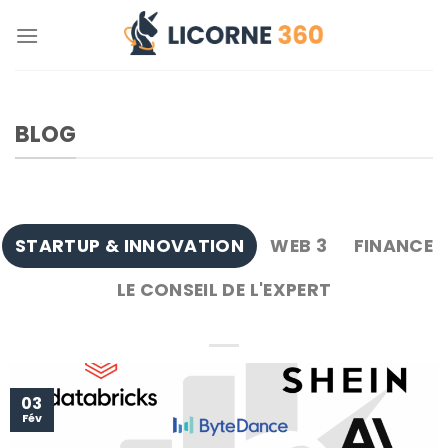
Skip
to
content
BLOG
STARTUP & INNOVATION
WEB 3
FINANCE
LE CONSEIL DE L'EXPERT
03
Fév