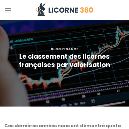
Skip
to
content
BLOG
,
FINANCE
Le classement des licornes
françaises par valorisation
Ces dernières années nous ont démontré que la