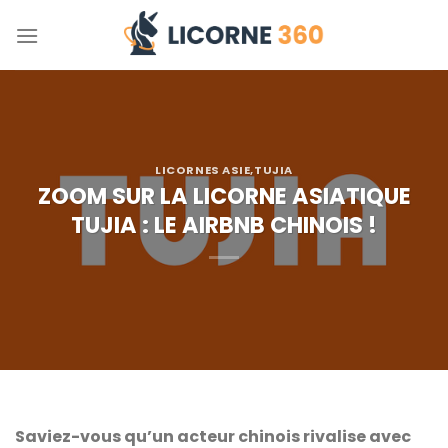
Skip
to
content
LICORNES ASIE
,
TUJIA
ZOOM SUR LA LICORNE ASIATIQUE
TUJIA : LE AIRBNB CHINOIS !
Saviez-vous qu’un acteur chinois rivalise avec