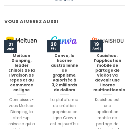
VOUS AIMEREZ AUSSI
20
19
21
Fév
Août
Juin
Meituan
Canva, la
Kuaishou :
Dianping,
licorne
l’application
leader
australienne
mobile de
chinois de la
de
partage de
livraison de
graphisme,
vidéos va
repas et du
valorisée à
devenir une
commerce
3,2 milliards
licorne
en ligne
de dollars
multinationale
Connaissez-
La plateforme
Kuaishou est
vous Meituan
de création
une
Dianping, la
graphique en
application
start-up
ligne Canva
mobile de
chinoise qui a
est aujourd’hui
partage de