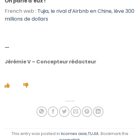
On parle d’eux !
French web :
Tujia, le rival d’Airbnb en Chine, lève 300
millions de dollars
—
Jérémie V – Concepteur rédacteur
This entry was posted in
licornes asie
,
TUJIA
. Bookmark the
permalink
.