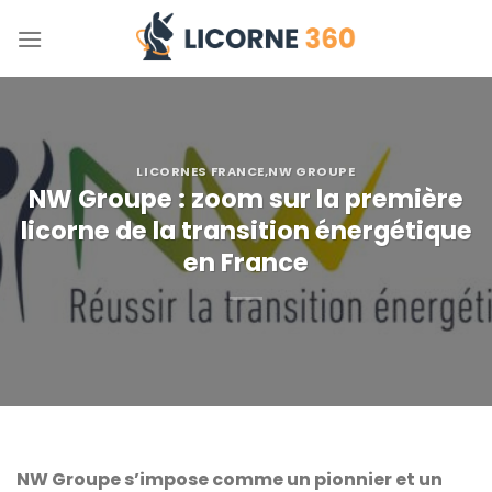
Skip
to
content
LICORNES FRANCE
,
NW GROUPE
NW Groupe : zoom sur la première
licorne de la transition énergétique
en France
NW Groupe s’impose comme un pionnier et un