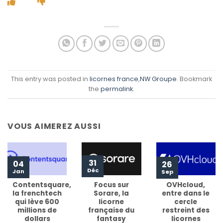
This entry was posted in
licornes france
,
NW Groupe
. Bookmark
the
permalink
.
VOUS AIMEREZ AUSSI
31
04
26
Déc
Jan
Sep
Contentsquare,
Focus sur
OVHcloud,
la frenchtech
Sorare, la
entre dans le
qui lève 600
licorne
cercle
millions de
française du
restreint des
dollars
fantasy
licornes