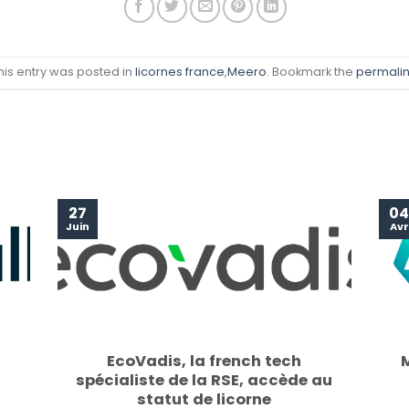
his entry was posted in
licornes france
,
Meero
. Bookmark the
permalin
27
0
Juin
Avr
EcoVadis, la french tech
M
spécialiste de la RSE, accède au
statut de licorne