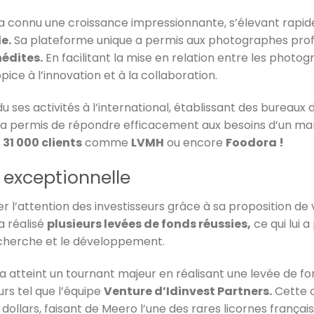
a connu une croissance impressionnante, s’élevant rapi
e.
Sa plateforme unique a permis aux photographes prof
nédites.
En facilitant la mise en relation entre les photog
e à l’innovation et à la collaboration.
du ses activités à l’international, établissant des bureaux 
 a permis de répondre efficacement aux besoins d’un ma
s
31 000 clients
comme
LVMH
ou encore
Foodora !
 exceptionnelle
rer l’attention des investisseurs grâce à sa proposition de
a réalisé
plusieurs levées de fonds réussies,
ce qui lui 
echerche et le développement.
 atteint un tournant majeur en réalisant une levée de f
urs tel que
l’équipe
Venture d’Idinvest Partners.
Cette o
 dollars, faisant de Meero l’une des rares licornes frança