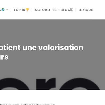
S
TOP 10
ACTUALITÉS – BLOG🗓
LEXIQUE
btient une valorisation
ars