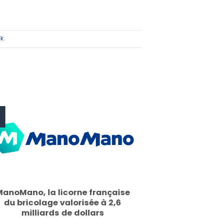
k
.
4
anoMano, la licorne française
du bricolage valorisée à 2,6
milliards de dollars