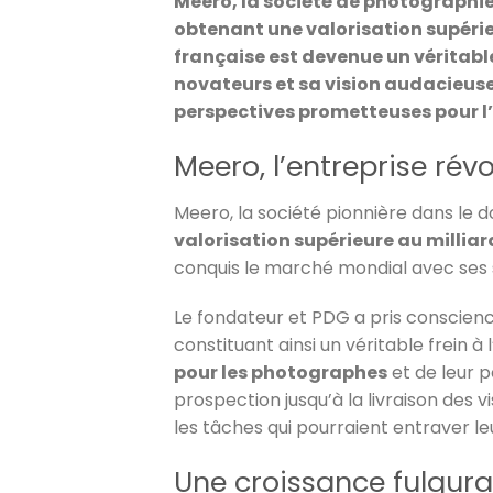
Meero, la société de photographie 
obtenant une valorisation supérie
française est devenue un véritabl
novateurs et sa vision audacieuse
perspectives prometteuses pour l’
Meero, l’entreprise rév
Meero, la société pionnière dans le 
valorisation supérieure au milliar
conquis le marché mondial avec ses s
Le fondateur et PDG a pris conscien
constituant ainsi un véritable frein à 
pour les photographes
et de leur 
prospection jusqu’à la livraison des vi
les tâches qui pourraient entraver leu
Une croissance fulgura