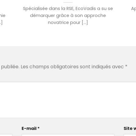
e
Spécialisée dans la RSE, EcoVadis a su se
Ap
nie
démarquer grâce à son approche
.]
novatrice pour [...]
publiée.
Les champs obligatoires sont indiqués avec
*
E-mail
*
Site 