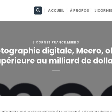
ACCUEIL
À PROPOS
LICORNE
LICORNES FRANCE
,
MEERO
ographie digitale, Meero, o
périeure au milliard de doll