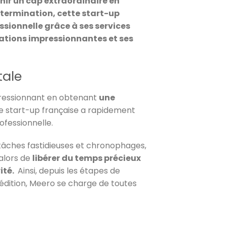
hir un cap extraordinaire en
étermination, cette start-up
sionnelle grâce à ses services
sations impressionnantes et ses
tale
mpressionnant en obtenant
une
e start-up française a rapidement
ofessionnelle.
tâches fastidieuses et chronophages,
 alors de
libérer du temps précieux
ité.
Ainsi, depuis les étapes de
 l’édition, Meero se charge de toutes