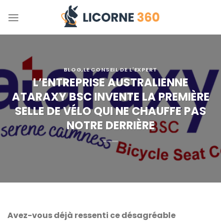
Skip
to
content
BLOG
,
LE CONSEIL DE L'EXPERT
L’ENTREPRISE AUSTRALIENNE
ATARAXY BSC INVENTE LA PREMIÈRE
SELLE DE VÉLO QUI NE CHAUFFE PAS
NOTRE DERRIÈRE
Avez-vous déjà ressenti ce désagréable