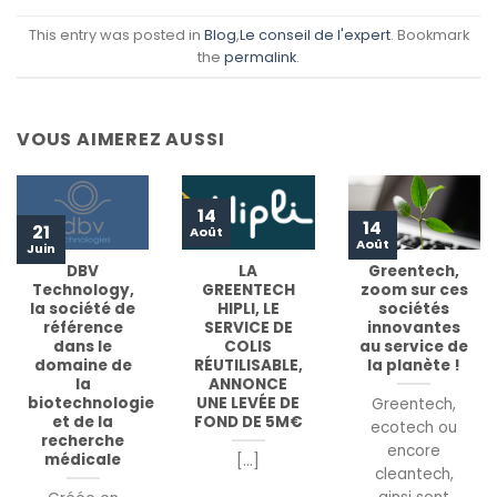
This entry was posted in
Blog
,
Le conseil de l'expert
. Bookmark
the
permalink
.
VOUS AIMEREZ AUSSI
14
14
21
Août
Août
Juin
DBV
LA
Greentech,
Technology,
GREENTECH
zoom sur ces
la société de
HIPLI, LE
sociétés
référence
SERVICE DE
innovantes
dans le
COLIS
au service de
domaine de
RÉUTILISABLE,
la planète !
la
ANNONCE
biotechnologie
UNE LEVÉE DE
Greentech,
et de la
FOND DE 5M€
ecotech ou
recherche
encore
médicale
[...]
cleantech,