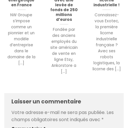
énergétique
avec une
licorne
en France
levée de
industrielle !
fonds de 250
millions
NW Groupe
Connaissez-
d’euros
s’impose
vous Exotec,
comme un
la première
Fondée par
pionnier et un
licorne
des anciens
modèle
industrielle
employés du
d’entreprise
française ?
site américain
dans le
Avec ses
de vente en
domaine de la
robots
ligne Etsy,
[...]
logistiques, la
Ankorstore a
licorne des [...]
[...]
Laisser un commentaire
Votre adresse e-mail ne sera pas publiée.
Les
champs obligatoires sont indiqués avec
*