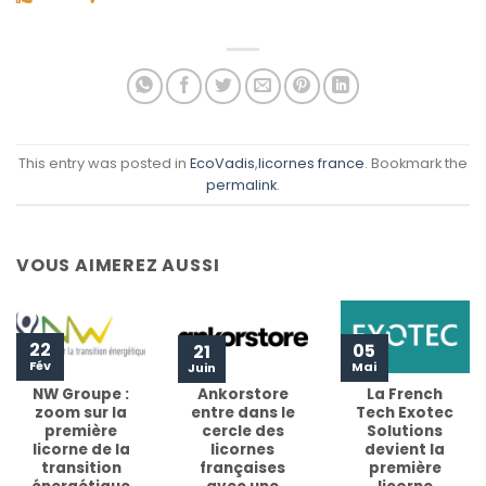
This entry was posted in
EcoVadis
,
licornes france
. Bookmark the
permalink
.
VOUS AIMEREZ AUSSI
22
05
21
Fév
Mai
Juin
NW Groupe :
Ankorstore
La French
zoom sur la
entre dans le
Tech Exotec
première
cercle des
Solutions
licorne de la
licornes
devient la
transition
françaises
première