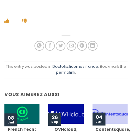
This entry was posted in
Doctolib
,
licornes france
. Bookmark the
permalink
.
VOUS AIMEREZ AUSSI
04
26
08
Jan
Sep
Juil
French Tech :
OVHcloud,
Contentsquare,