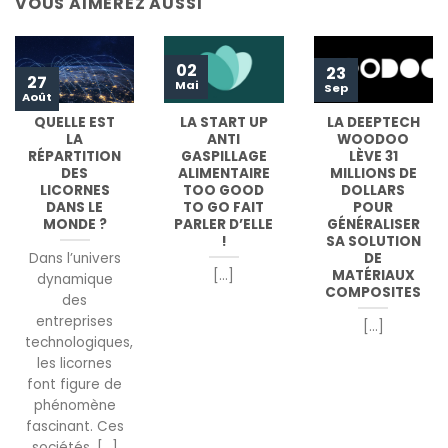
VOUS AIMEREZ AUSSI
02
23
27
Mai
Sep
Août
QUELLE EST
LA START UP
LA DEEPTECH
LA
ANTI
WOODOO
RÉPARTITION
GASPILLAGE
LÈVE 31
DES
ALIMENTAIRE
MILLIONS DE
LICORNES
TOO GOOD
DOLLARS
DANS LE
TO GO FAIT
POUR
MONDE ?
PARLER D’ELLE
GÉNÉRALISER
!
SA SOLUTION
DE
Dans l’univers
MATÉRIAUX
[...]
dynamique
COMPOSITES
des
entreprises
[...]
technologiques,
les licornes
font figure de
phénomène
fascinant. Ces
sociétés, [...]