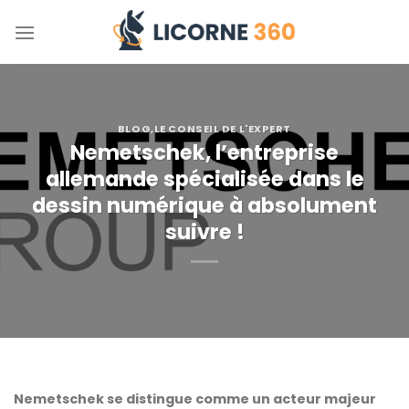
Skip
to
content
BLOG
,
LE CONSEIL DE L'EXPERT
Nemetschek, l’entreprise
allemande spécialisée dans le
dessin numérique à absolument
suivre !
Nemetschek se distingue comme un acteur majeur