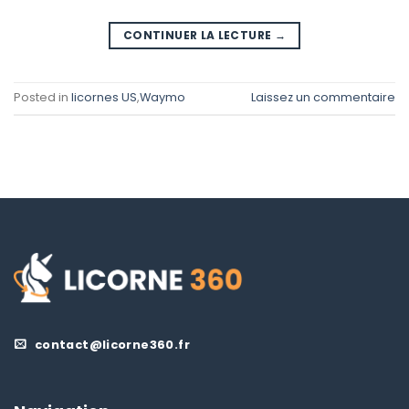
CONTINUER LA LECTURE
→
Posted in
licornes US
,
Waymo
Laissez un commentaire
contact@licorne360.fr